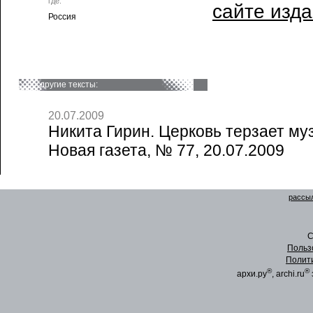
где:
сайте изд
Россия
другие тексты:
20.07.2009
Никита Гирин. Церковь терзает му
Новая газета, № 77, 20.07.2009
рассыл
C
Польз
Полит
®
®
архи.ру
, archi.ru