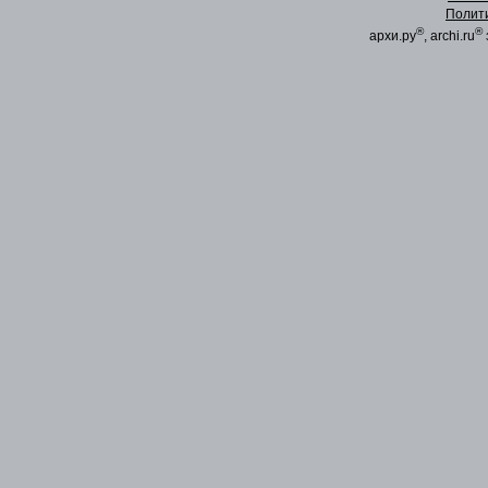
Полит
®
®
архи.ру
, archi.ru