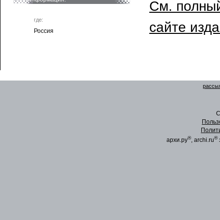
См. полный
где:
сайте изд
Россия
рассыл
C
Польз
Полит
®
®
архи.ру
, archi.ru