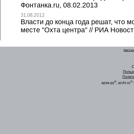
Фонтанка.ru, 08.02.2013
31.08.2012
Власти до конца года решат, что м
месте "Охта центра" // РИА Новост
рассыл
C
Польз
Полит
®
®
архи.ру
, archi.ru