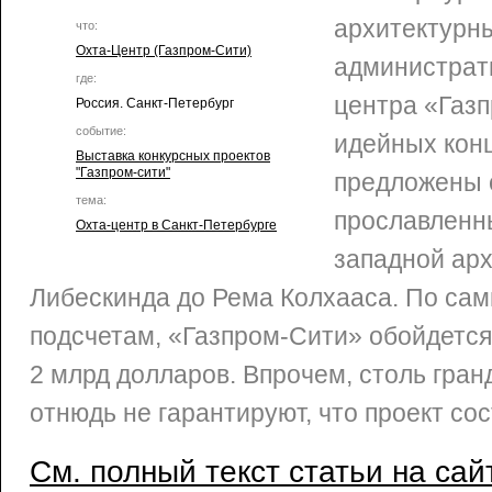
архитектурн
что:
Охта-Центр (Газпром-Сити)
администрат
где:
центра «Газ
Россия. Санкт-Петербург
событие:
идейных кон
Выставка конкурсных проектов
"Газпром-сити"
предложены
тема:
прославленн
Охта-центр в Санкт-Петербурге
западной ар
Либескинда до Рема Колхааса. По са
подсчетам, «Газпром-Сити» обойдется
2 млрд долларов. Впрочем, столь гр
отнюдь не гарантируют, что проект со
См. полный текст статьи на сай