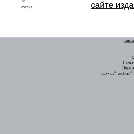
где:
сайте изд
Россия
рассыл
C
Польз
Полит
®
®
архи.ру
, archi.ru