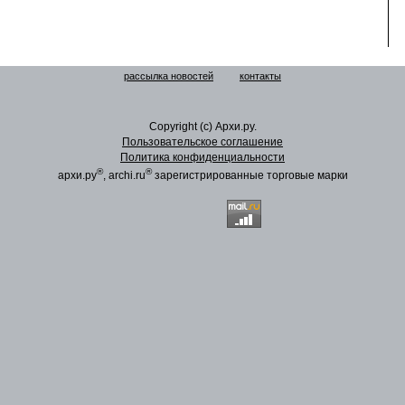
рассылка новостей
контакты
Copyright (c) Архи.ру.
Пользовательское соглашение
Политика конфиденциальности
®
®
архи.ру
, archi.ru
зарегистрированные торговые марки