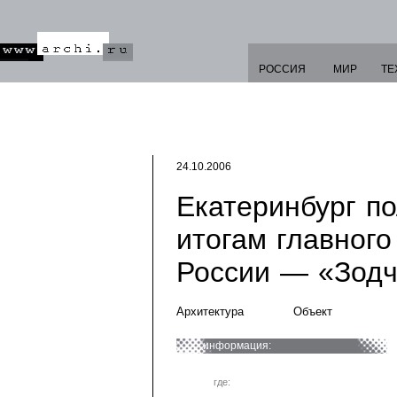
РОССИЯ
МИР
ТЕ
24.10.2006
Екатеринбург по
итогам главного
России — «Зодче
Архитектура
Объект
информация:
где: