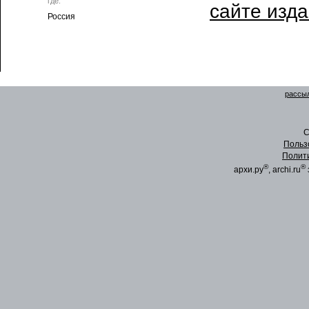
где:
сайте изд
Россия
рассыл
C
Польз
Полит
®
®
архи.ру
, archi.ru