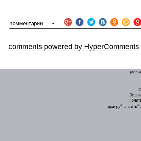
Комментарии
comments powered by HyperComments
рассыл
C
Польз
Полит
®
®
архи.ру
, archi.ru