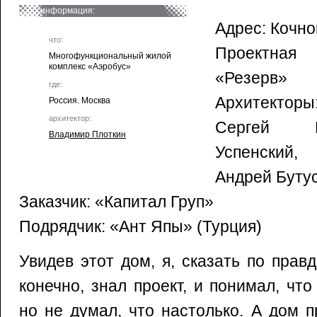
информация:
Адрес: Кочно
что:
Проектная 
Многофункциональный жилой
комплекс «Аэробус»
«Резерв»
где:
Архитекторы
Россия. Москва
архитектор:
Сергей Г
Владимир Плоткин
Успенский,
Андрей Буту
Заказчик: «Капитал Груп»
Подрядчик: «Ант Япы» (Турция)
Увидев этот дом, я, сказать по правд
конечно, знал проект, и понимал, чт
но не думал, что настолько. А дом п