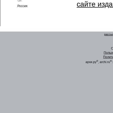
где:
сайте изд
Россия
рассыл
C
Польз
Полит
®
®
архи.ру
, archi.ru