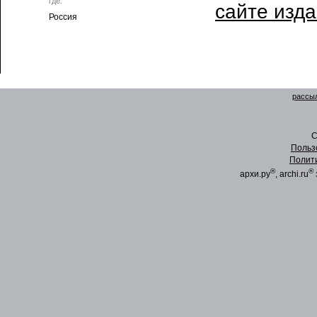
где:
сайте изд
Россия
рассыл
C
Польз
Полит
®
®
архи.ру
, archi.ru