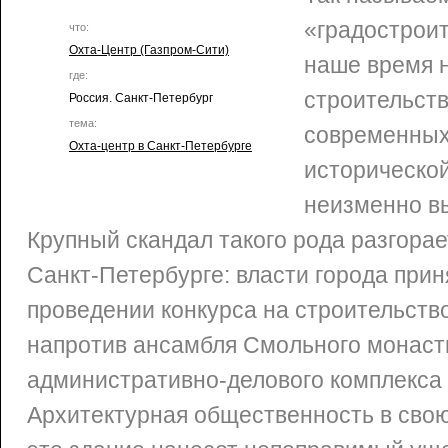
«градострои
что:
Охта-Центр (Газпром-Сити)
наше время 
где:
строительст
Россия. Санкт-Петербург
тема:
современных
Охта-центр в Санкт-Петербурге
историческо
неизменно вы
Крупный скандал такого рода разгорае
Санкт-Петербурге: власти города при
проведении конкурса на строительство
напротив ансамбля Смольного монаст
административно-делового комплекса
Архитектурная общественность в свою