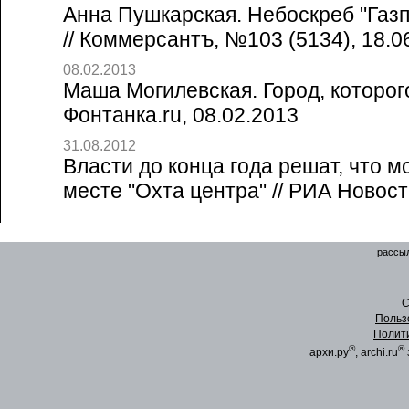
Анна Пушкарская. Небоскреб "Газ
// Коммерсантъ, №103 (5134), 18.0
08.02.2013
Маша Могилевская. Город, которого
Фонтанка.ru, 08.02.2013
31.08.2012
Власти до конца года решат, что м
месте "Охта центра" // РИА Новост
рассыл
C
Польз
Полит
®
®
архи.ру
, archi.ru