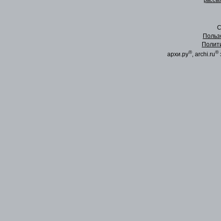
рассыл
C
Польз
Полит
®
®
архи.ру
, archi.ru