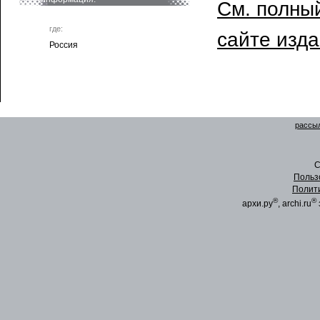
См. полный
где:
сайте изд
Россия
рассыл
C
Польз
Полит
®
®
архи.ру
, archi.ru