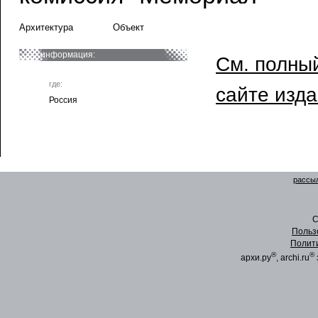
Архитектура
Объект
информация:
См. полный
где:
сайте изд
Россия
рассыл
C
Польз
Полит
®
®
архи.ру
, archi.ru