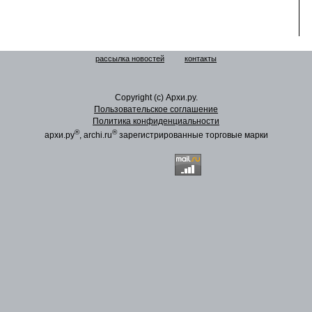
рассылка новостей
контакты
Copyright (c) Архи.ру.
Пользовательское соглашение
Политика конфиденциальности
®
®
архи.ру
, archi.ru
зарегистрированные торговые марки