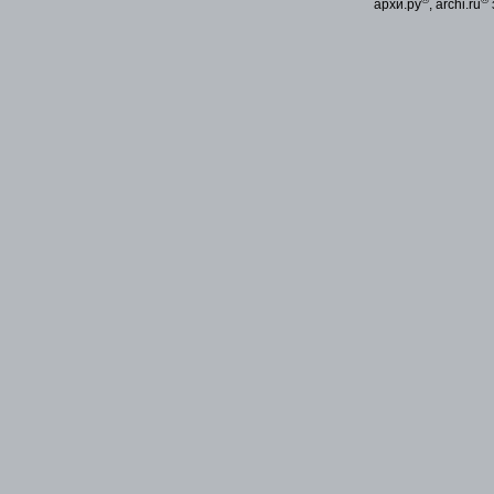
архи.ру
, archi.ru