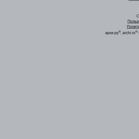
C
Польз
Полит
®
®
архи.ру
, archi.ru