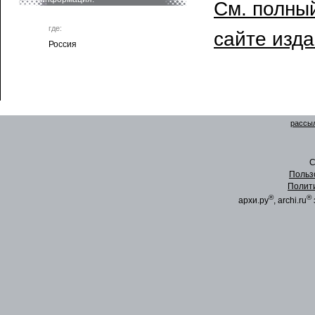
См. полный
где:
сайте изд
Россия
рассыл
C
Польз
Полит
®
®
архи.ру
, archi.ru