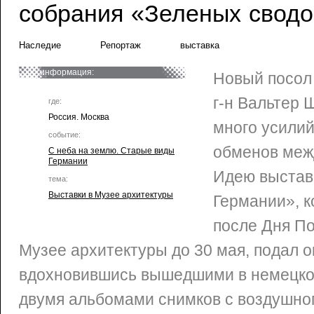
собрания «Зеленых сводо
Наследие
Репортаж
выставка
информация:
Новый посол
г-н Вальтер 
где:
Россия. Москва
много усилий
событие:
обменов меж
С неба на землю. Старые виды
Германии
Идею выстав
тема:
Выставки в Музее архитектуры
Германии», к
после Дня По
Музее архитектуры до 30 мая, подал о
вдохновившись вышедшими в немецко
двумя альбомами снимков с воздушно