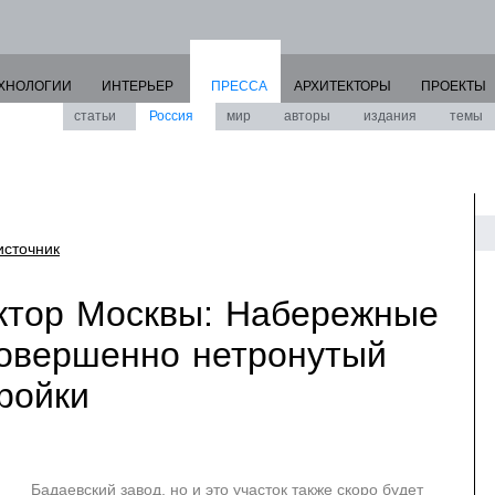
ХНОЛОГИИ
ИНТЕРЬЕР
ПРЕССА
АРХИТЕКТОРЫ
ПРОЕКТЫ
статьи
Россия
мир
авторы
издания
темы
источник
ктор Москвы: Набережные
совершенно нетронутый
ройки
Бадаевский завод, но и это участок также скоро будет