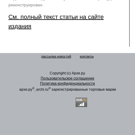
реконструирован
См. полный текст статьи на сайте
издания
рассылка новостей
контакты
Copyright (c) Архи.ру.
Пользовательское соглашение
Политика конфиденциальности
®
®
архи.ру
, archi.ru
зарегистрированные торговые марки