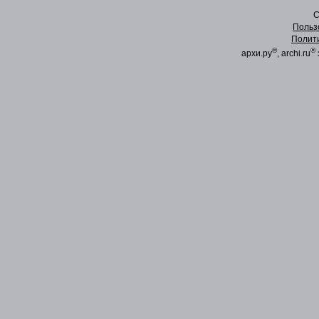
C
Польз
Полит
®
®
архи.ру
, archi.ru