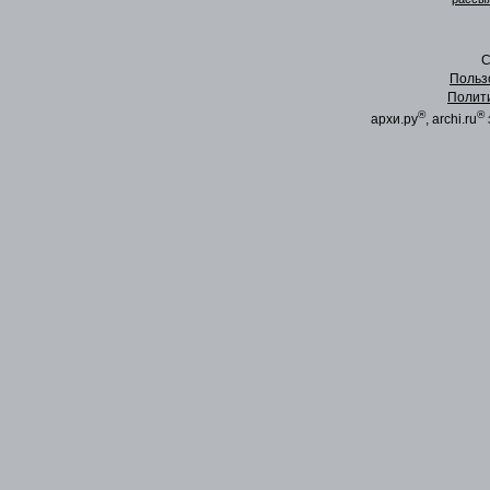
C
Польз
Полит
®
®
архи.ру
, archi.ru