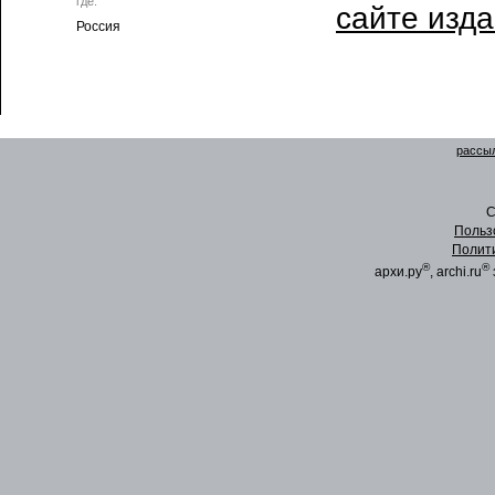
где:
сайте изд
Россия
рассыл
C
Польз
Полит
®
®
архи.ру
, archi.ru