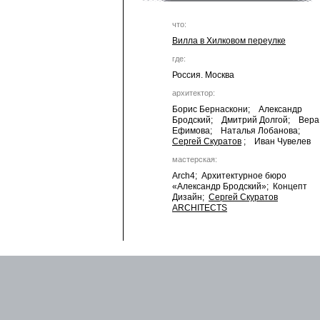
что:
Вилла в Хилковом переулке
где:
Россия. Москва
архитектор:
Борис Бернаскони; Александр
Бродский; Дмитрий Долгой; Вера
Ефимова; Наталья Лобанова;
Сергей Скуратов
; Иван Чувелев
мастерская:
Arch4; Архитектурное бюро
«Александр Бродский»; Концепт
Дизайн;
Сергей Скуратов
ARCHITECTS