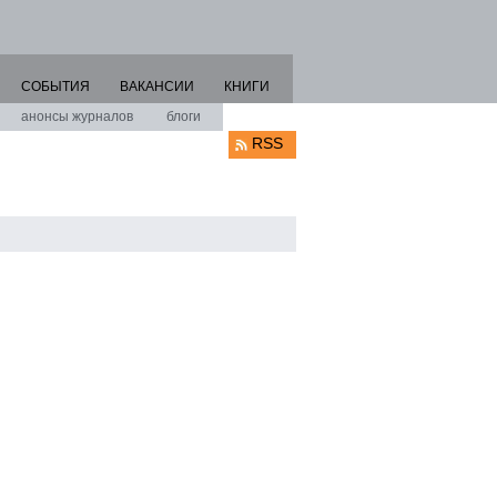
СОБЫТИЯ
ВАКАНСИИ
КНИГИ
анонсы журналов
блоги
RSS