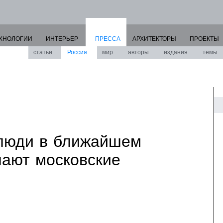
ХНОЛОГИИ
ИНТЕРЬЕР
ПРЕССА
АРХИТЕКТОРЫ
ПРОЕКТЫ
статьи
Россия
мир
авторы
издания
темы
 люди в ближайшем
ают московские