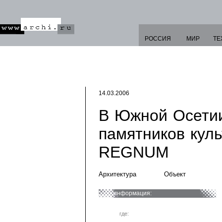
РОССИЯ
МИР
ТЕ
14.03.2006
В Южной Осетии
памятников куль
REGNUM
Архитектура
Объект
информация:
где: