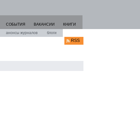
СОБЫТИЯ
ВАКАНСИИ
КНИГИ
анонсы журналов
блоги
RSS