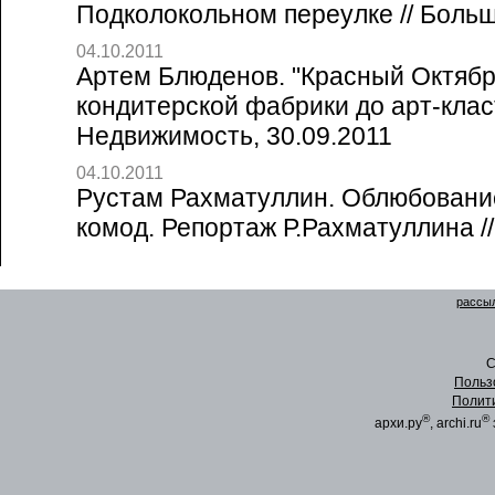
Подколокольном переулке // Больш
04.10.2011
Артем Блюденов. "Красный Октябрь
кондитерской фабрики до арт-клас
Недвижимость, 30.09.2011
04.10.2011
Рустам Рахматуллин. Облюбовани
комод. Репортаж Р.Рахматуллина //
рассыл
C
Польз
Полит
®
®
архи.ру
, archi.ru