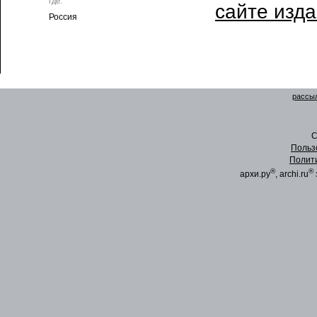
где:
сайте изд
Россия
рассыл
C
Польз
Полит
®
®
архи.ру
, archi.ru