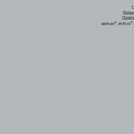
C
Польз
Полит
®
®
архи.ру
, archi.ru