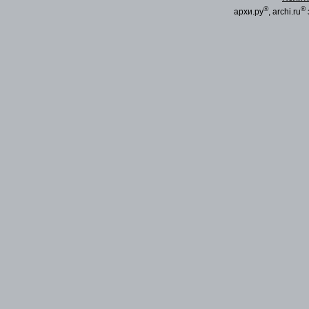
®
®
архи.ру
, archi.ru