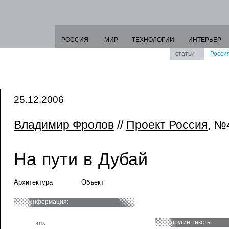
РОССИЯ
МИР
ТЕХНОЛОГИИ
ИНТЕРЬЕР
статьи
Росси
25.12.2006
Владимир Фролов
//
Проект Россия
, №
На пути в Дубай
Архитектура
Объект
информация:
другие тексты:
что: