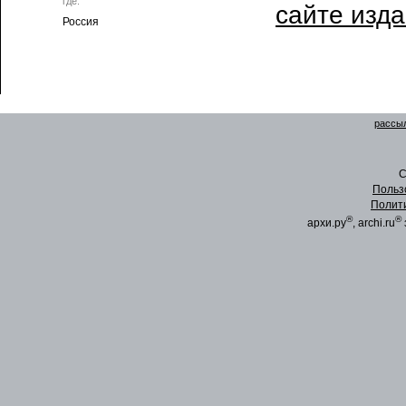
где:
сайте изд
Россия
рассыл
C
Польз
Полит
®
®
архи.ру
, archi.ru