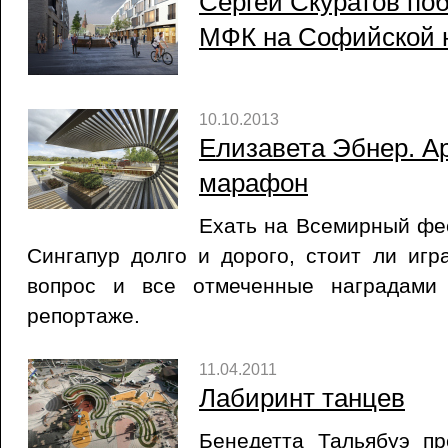
Сергей Скуратов поб
МФК на Софийской 
10.10.2013
Елизавета Эбнер. А
марафон
Ехать на Всемирный фе
Сингапур долго и дорого, стоит ли игр
вопрос и все отмеченные наградами
репортаже.
11.04.2011
Лабиринт танцев
Бенедетта Тальябуэ п