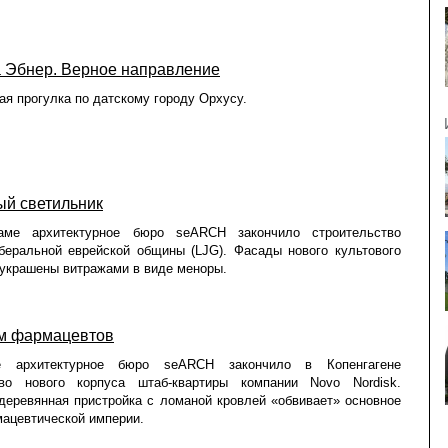
 Эбнер. Верное направление
ая прогулка по датскому городу Орхусу.
ый светильник
аме архитектурное бюро seARCH закончило строительство
беральной еврейской общины (LJG). Фасады нового культового
украшены витражами в виде меноры.
м фармацевтов
ое архитектурное бюро seARCH закончило в Копенгагене
тво нового корпуса штаб-квартиры компании Novo Nordisk.
деревянная пристройка с ломаной кровлей «обвивает» основное
ацевтической империи.