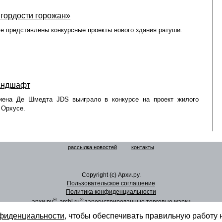
гордости горожан»
е представлены конкурсные проекты нового здания ратуши.
андшафт
ена Де Шмедта JDS выиграло в конкурсе на проект жилого
 Орхусе.
рассылка новостей
контакты
Copyright (c) Архи.ру.
Пользовательское соглашение
Политика конфиденциальности
®
®
архи.ру
, archi.ru
зарегистрированные торговые марки
нфиденциальности
, чтобы обеспечивать правильную работу 