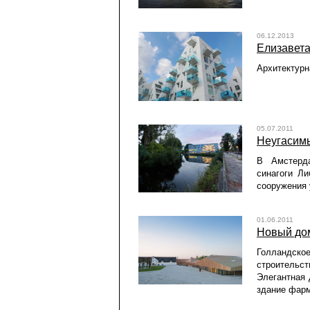
06.12.2013
Елизавета
Архитектурн
05.07.2011
Неугасим
В Амстерд
синагоги Ли
сооружения 
01.06.2011
Новый до
Голландск
строительс
Элегантная 
здание фарм