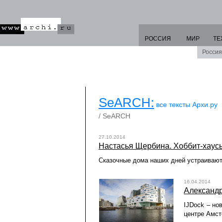
РОССИЯ
МИР
ТЕ
Россия
SeARCH:
все тексты Архи.ру
/ SeARCH
27.10.2014
Настасья Щербина. Хоббит-хаус
Сказочные дома наших дней устраивают
16.04.2014
Александр
IJDock – но
центре Амст