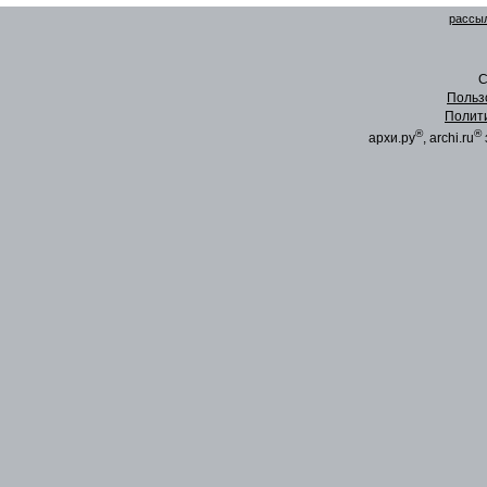
рассыл
C
Польз
Полит
®
®
архи.ру
, archi.ru