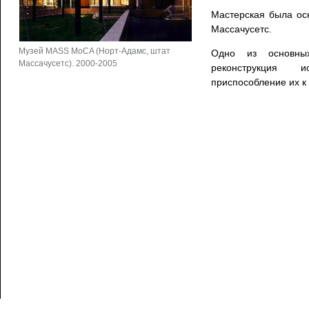
Мастерская была ос
Массачусетс.
Музей MASS MoCA (Норт-Адамс, штат
Одно из основны
Массачусетс). 2000-2005
реконструкция 
приспособление их к