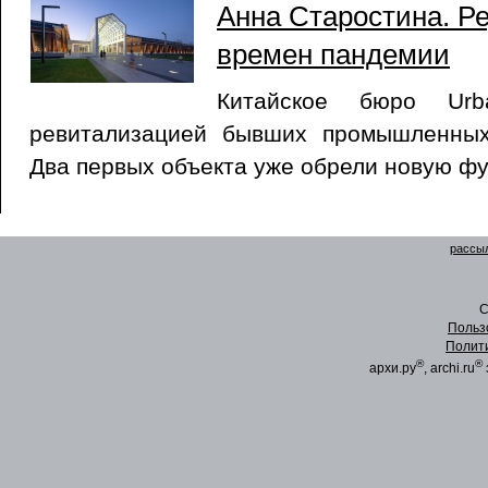
Анна Старостина. Р
времен пандемии
Китайское бюро Urb
ревитализацией бывших промышленных
Два первых объекта уже обрели новую ф
рассыл
C
Польз
Полит
®
®
архи.ру
, archi.ru