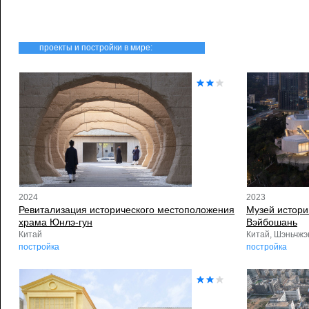
проекты и постройки в мире:
2024
2023
Ревитализация исторического местоположения
Музей истори
храма Юнлэ-гун
Вэйбошань
Китай
Китай, Шэньчжэ
постройка
постройка