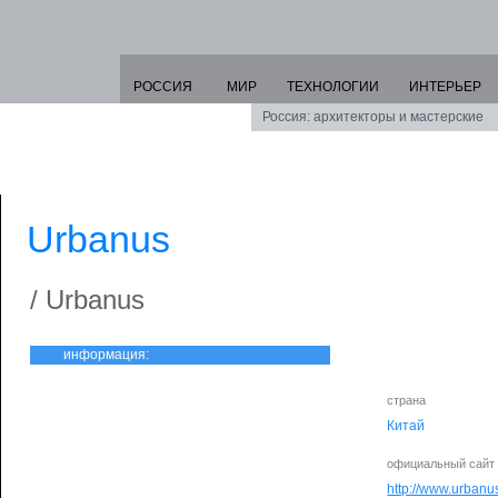
РОССИЯ
МИР
ТЕХНОЛОГИИ
ИНТЕРЬЕР
Россия: архитекторы и мастерские
Urbanus
/ Urbanus
информация:
страна
Китай
официальный сайт
http://www.urbanu