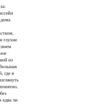
за:
ассейн
 дома
астком,
н глухие
своем
ное
шой из
ебольшая
, где в
взглянуть
 понятно,
без
и едва ли