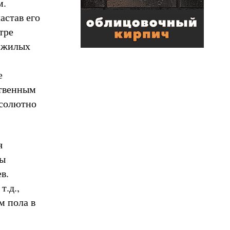
м.
астав его
тре
2 жилых
е
ственным
бсолютно
я
Мы
в.
т.д.,
м пола в