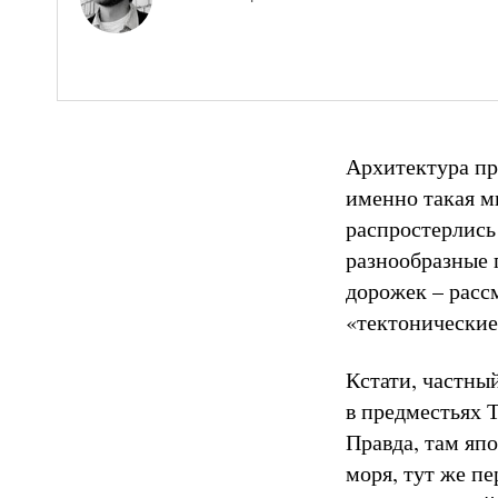
Архитектура пр
именно такая м
распростерлись 
разнообразные п
дорожек – расс
«тектонические
Кстати, частны
в предместьях Т
Правда, там яп
моря, тут же пе