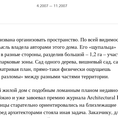
4.2007 — 11.2007
извана организовать пространство. По всей видимос
ысль владела авторами этого дома. Его «щупальца»
в разные стороны, разделив большой – 1,2 га – учас
арковые зоны. Сад одного дерева, вишневый сад, са
матривая план, прямо-таки физически ощущаешь
 разломы» между разными частями территории.
й жилой дом с подобным ломанным планом недавно
окио и уже завоевал премию журнала Architectural 
онцы старательно ориентировались на близлежащие
ред архитекторами стояла иная задача. Заказчику, д