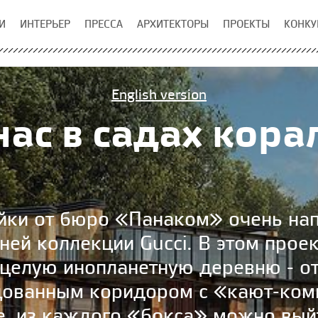
И
ИНТЕРЬЕР
ПРЕССА
АРХИТЕКТОРЫ
ПРОЕКТЫ
КОНКУ
English version
 нас в садах кор
йки от бюро «Панаком» очень на
ней коллекции Gucci. В этом прое
 целую инопланетную деревню - о
цованным коридором с «кают-ком
е, из каждого «бокса» можно вый