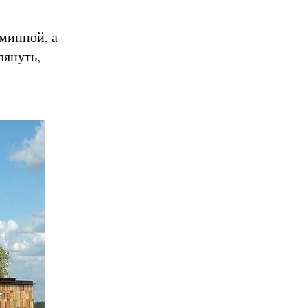
минной, а
лянуть,