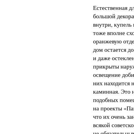
Естественная дл
большой декора
внутри, купель 
тоже вполне сх
оранжевую отде
дом остается д
и даже остекле
прикрыты нару
освещение доби
них находится н
каминная. Это 
подобных помещ
на проекты «Па
что их очень з
всякой советск
не обязательны