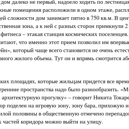
 дом далеко не первый, надоело ходить по лестница
жные помещения расположили в одном этаже, распл
ей сложности дом занимает пятно в 750 кв.м. В цен
ственная зона, а к ней с разных сторон примкнули 
 фитнеса – этакая станция космических поселенцев.
итают, что именно этот прием позволил им впервы
ейн», который чаще всего становится не очень есте
вного жилого объема. Тут он и впрямь смотрится а
аких площадях, которые жильцам придется все врем
утренние пространства надо было разнообразить. «
 архитектурную прогулку» – говорит Никита Токаре
р поделен на игровую зону, зону бара, прихожую и 
илой половины в общественную отмечено перепадо
ых частей коридора можно выйти на улицу.