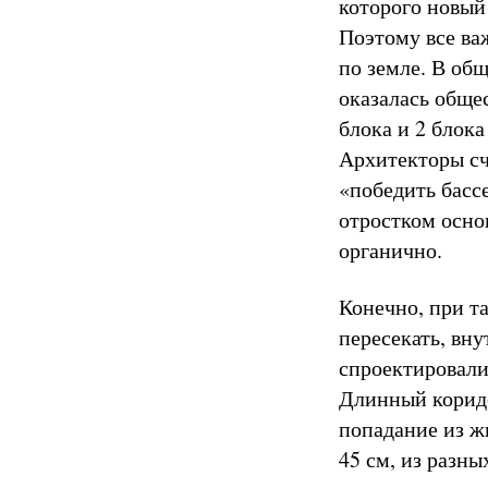
которого новый
Поэтому все ва
по земле. В общ
оказалась обще
блока и 2 блока
Архитекторы сч
«победить басс
отростком осно
органично.
Конечно, при т
пересекать, вн
спроектировали
Длинный коридо
попадание из ж
45 см, из разн