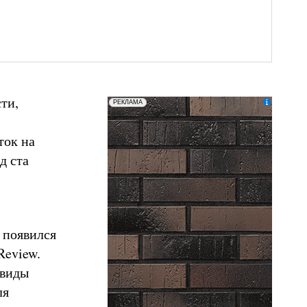
ти,
erid: LatgCAXLX
ООО «ТД БРАЕР»
РЕКЛАМА
ток на
д ста
 появился
Review.
 виды
ля