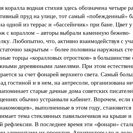
я коралла водная стихия здесь обозначена четыре ра
тивный пруд на улице, тот самый «побежденный» б
на одной из террас и «бассейнчик» при бане. Цвет у
ож с кораллом – авторы выбрали каменную бежево-
лку. Любопытно, что, активно взаимодействуя с уч
остаточно закрытым – более половины наружных сте
нные торцы «коралловых отростков» в большинстве 
жными деревянными ламелями. При этом естествен
рается за счет фонарей верхнего света. Самый боль
ад гостиной и в нем, на антресоли, организована н
напоминает старые дачные дома советских писателей
ениях обычно устраивали кабинет. Впрочем, если 
накомовцев», выполненные в этом году, становится
анимает тема стеклянных павильончиков на крыше и 
ой рефлексии. В последнее время эти «фонари» стал
ми элементами их проектов. Архитекторы то и дело