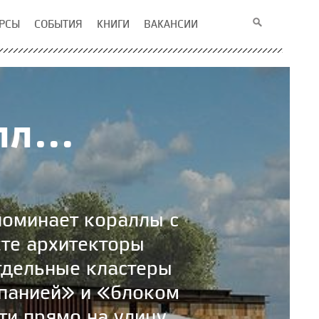
РСЫ
СОБЫТИЯ
КНИГИ
ВАКАНСИИ
алл…
поминает кораллы с
кте архитекторы
тдельные кластеры
панией» и «блоком
ти прямо на улицу