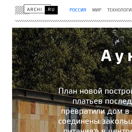
РОССИЯ
МИР
ТЕХНОЛОГИ
А у
План новой постро
платьев послед
превратили дом в
соединены заколь
питания» в центр