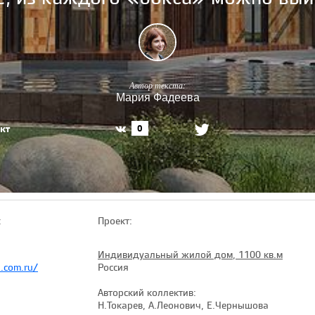
Автор текста:
Мария Фадеева
кт
0
:
Проект:
Индивидуальный жилой дом, 1100 кв.м
.com.ru/
Россия
Авторский коллектив:
Н.Токарев, А.Леонович, Е.Чернышова