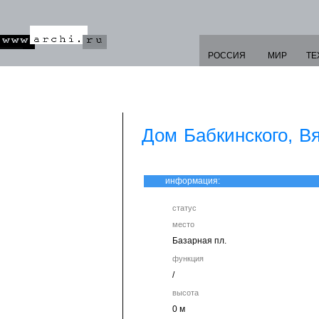
РОССИЯ
МИР
ТЕ
Дом Бабкинского, В
информация:
статус
место
Базарная пл.
функция
/
высота
0 м