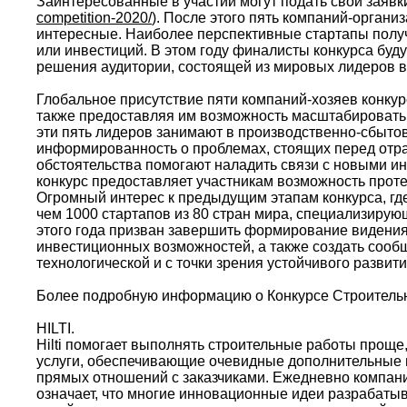
Заинтересованные в участии могут подать свои заявк
competition-2020/
). После этого пять компаний-органи
интересные. Наиболее перспективные стартапы полу
или инвестиций. В этом году финалисты конкурса буду
решения аудитории, состоящей из мировых лидеров в 
Глобальное присутствие пяти компаний-хозяев конкурс
также предоставляя им возможность масштабировать 
эти пять лидеров занимают в производственно-сбыто
информированность о проблемах, стоящих перед отра
обстоятельства помогают наладить связи с новыми и
конкурс предоставляет участникам возможность проте
Огромный интерес к предыдущим этапам конкурса, где 
чем 1000 стартапов из 80 стран мира, специализирую
этого года призван завершить формирование видени
инвестиционных возможностей, а также создать сооб
технологической и с точки зрения устойчивого развити
Более подробную информацию о Конкурсе Строительн
HILTI.
Hilti помогает выполнять строительные работы проще
услуги, обеспечивающие очевидные дополнительные пр
прямых отношений с заказчиками. Ежедневно компани
означает, что многие инновационные идеи разрабаты