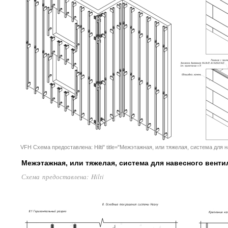
VFH Схема предоставлена: Hilti" title="Межэтажная, или тяжелая, система дл
Межэтажная, или тяжелая, система для навесного вент
Схема предоставлена: Hilti