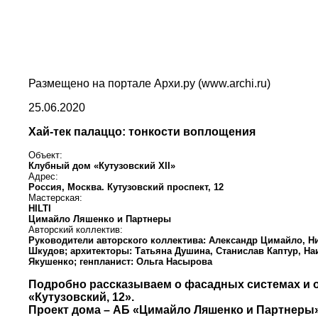
Размещено на портале Архи.ру (www.archi.ru)
25.06.2020
Хай-тек палаццо: тонкости воплощения
Объект:
Клубный дом «Кутузовский XII»
Адрес:
Россия,
Москва.
Кутузовский проспект, 12
Мастерская:
HILTI
Цимайло Ляшенко и Партнеры
Авторский коллектив:
Руководители авторского коллектива: Александр Цимайло, Н
Шкудов; архитекторы: Татьяна Душина, Станислав Каптур, На
Якушенко; генпланист: Ольга Насырова
Подробно рассказываем о фасадных системах и 
«Кутузовский, 12».
Проект дома – АБ «Цимайло Ляшенко и Партнеры»