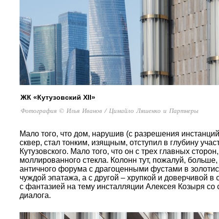
ЖК «Кутузовский XII»
Фотография © Илья Иванов / Цимайло Ляшенко и Партнеры
Мало того, что дом, нарушив (с разрешения инстанци
сквер, стал тонким, изящным, отступил в глубину уча
Кутузовского. Мало того, что он с трех главных стор
моллированного стекла. Колонн тут, пожалуй, больше,
античного форума с драгоценными фустами в золотисты
чуждой эпатажа, а с другой – хрупкой и доверчивой в 
с фантазией на тему инсталляции Алексея Козыря со 
диалога.