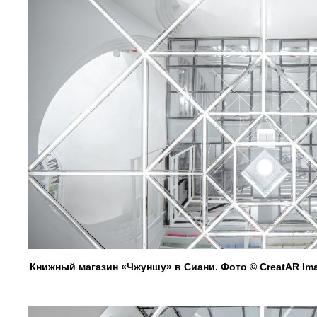
Книжный магазин «Чжуншу» в Сиани. Фото © CreatAR Im