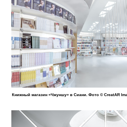
Книжный магазин «Чжуншу» в Сиани. Фото © CreatAR Im