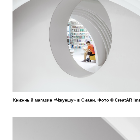
Книжный магазин «Чжуншу» в Сиани. Фото © CreatAR Im