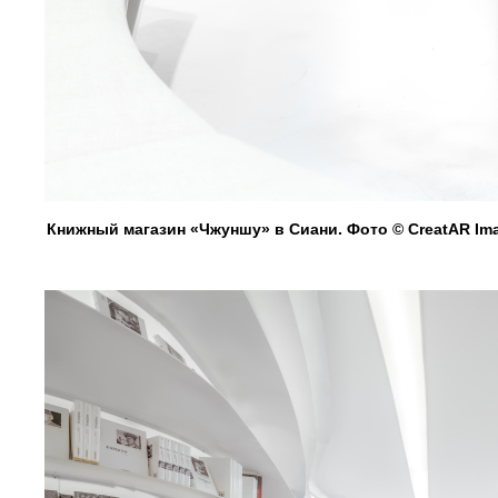
Книжный магазин «Чжуншу» в Сиани. Фото © CreatAR Im