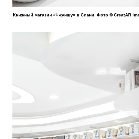
Книжный магазин «Чжуншу» в Сиани. Фото © CreatAR Im