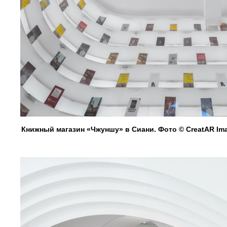
Книжный магазин «Чжуншу» в Сиани. Фото © CreatAR Im