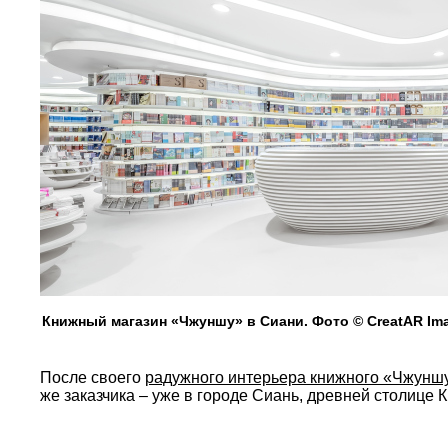
Книжный магазин «Чжуншу» в Сиани. Фото © CreatAR Im
После своего
радужного интерьера книжного «Чжунш
же заказчика – уже в городе Сиань, древней столице