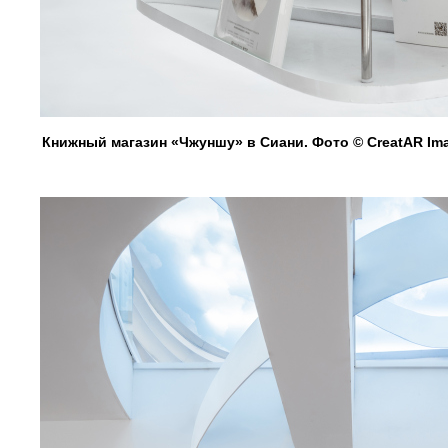
Книжный магазин «Чжуншу» в Сиани. Фото © CreatAR Im