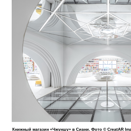
Книжный магазин «Чжуншу» в Сиани. Фото © CreatAR Im