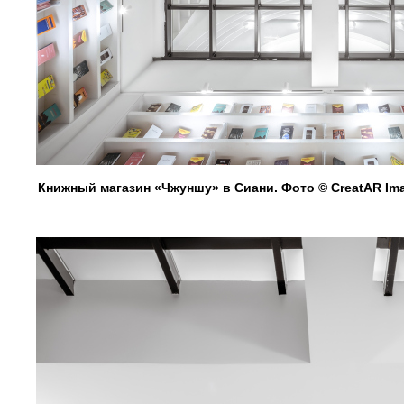
Книжный магазин «Чжуншу» в Сиани. Фото © CreatAR Im