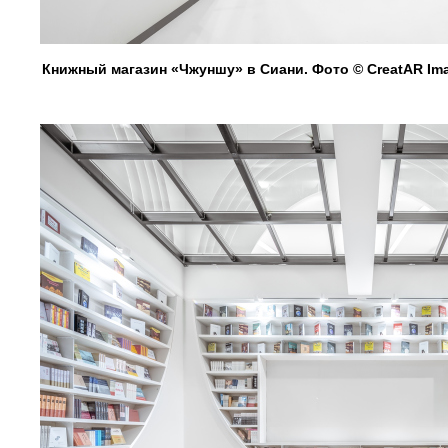
Книжный магазин «Чжуншу» в Сиани. Фото © CreatAR Im