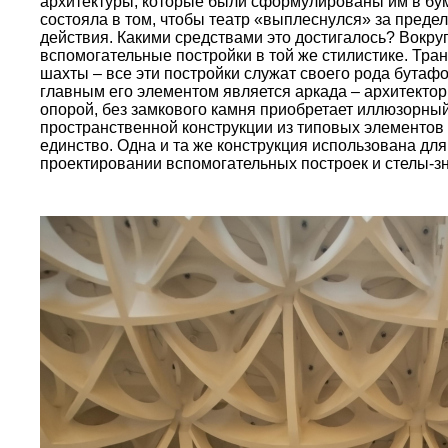
архитектуры, которые были сформулированы им в бум
состояла в том, чтобы театр «выплеснулся» за преде
действия. Какими средствами это достигалось? Вокру
вспомогательные постройки в той же стилистике. Т
шахты – все эти постройки служат своего рода бутаф
главным его элементом является аркада – архитектор
опорой, без замкового камня приобретает иллюзорны
пространственной конструкции из типовых элементов 
единство. Одна и та же конструкция использована для
проектировании вспомогательных построек и стелы-зн