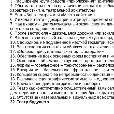
3. Расширение круга средств «приближения» зрителе
4. Объема театра нет: он органически «скрыт» в лю
характеристик т. н. театральной архитектуры
5. Есть «Зона театра» или «Место действия»
6. У входа в театр – декорации и атрибуты времени с
7. Над входом – цветомузыкальный экран, своими ди
спектакля сегодняшнего дня
8. После вестибюля – движущаяся дорожка или эскала
9. Вход не в зрительный зал, а на сценическую площа
10. Свободное, не подчиненное жесткой геометрическ
11. Вся технология спектакля обнажена – включение з
12. «Эффект присутствия», «контакт с актерами»
13. Обеспечение всех основных форм восприятия и их
14. Основные – объемное – круговое – пространствен
15. Формы – горельефное – трехстороннее – располо
16. Восприятия – барельефное –фронтальное – зрите
17. Кольцевая сцена с её непрерывностью действия 
18. Различные сценографические замыслы – одновр
19. Впечатление действия зрителей и наоборот
20. Театр как конструктивно осуществленный замысе
дематериализован – и вместо этого приобрел характе
21. Отсутствие (материальных и визуальных) всех ст
22. Театр будущего