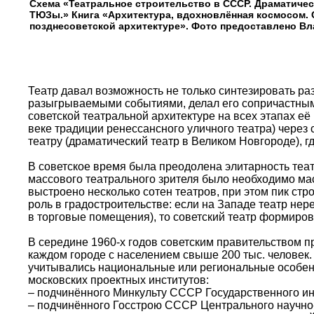
Схема «Театральное строительство в СССР. Драматичес
ТЮЗы.» Книга «Архитектура, вдохновлённая космосом. 
позднесоветской архитектуре». Фото предоставлено 
Театр давал возможность не только синтезировать ра
разыгрываемыми событиями, делал его сопричастным 
советской театральной архитектуре на всех этапах её
веке традиции ренессансного уличного театра) через
театру (драматический театр в Великом Новгороде), г
В советское время была преодолена элитарность теа
массового театрального зрителя было необходимо мас
выстроено несколько сотен театров, при этом пик ст
роль в градостроительстве: если на Западе театр не
в торговые помещения), то советский театр формиров
В середине 1960-х годов советским правительством п
каждом городе с населением свыше 200 тыс. человек.
учитывались национальные или региональные особен
московских проектных институтов:
– подчинённого Минкульту СССР Государственного ин
– подчинённого Госстрою СССР Центрального научно-