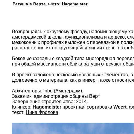
Ратуша в Верте. Фото: Hagemeister
Возвращаясь к округлому фасаду, напоминающему ха
амстердамской школы, функционализма и ар деко, след
межоконных профилях выложен с перевязкой в полкир
расположения их по круглящейся линии стены потребо
Боковые фасады с кладкой типа многорядная перевяз
при общей массивности облика ратуши отвечают обш
В проект заложено несколько «зеленых» элементов, в
долговечного материала, как клинкер, также относит
Архитекторы: Inbo (Амстердам).
Заказчик: администрация общины Верт.
Завершение строительства: 2014.
Клинкер:
Hagemeister
проектная сортировка
Weert
, ф
текст:
Нина Фролова