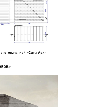
лено компанией «Сити-Арх»
авов»