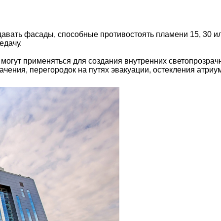
вать фасады, способные противостоять пламени 15, 30 или
едачу.
огут применяться для создания внутренних светопрозрачны
чения, перегородок на путях эвакуации, остекления атриу