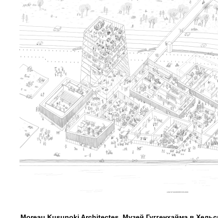
Moreau Kusunoki Architectes. Музей Гуггенхайма в Хель