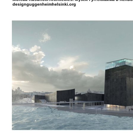
designguggenheimhelsinki.org