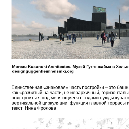
Moreau Kusunoki Architectes. Музей Гуггенхайма в Хель
designguggenheimhelsinki.org
Единственная «знаковая» часть постройки – это башн
как «разбитый на части, не иерархичный, горизонталь
подстроиться под меняющиеся с годами нужды курато
вертикальной циркуляции, функция главной террасы и
текст:
Нина Фролова