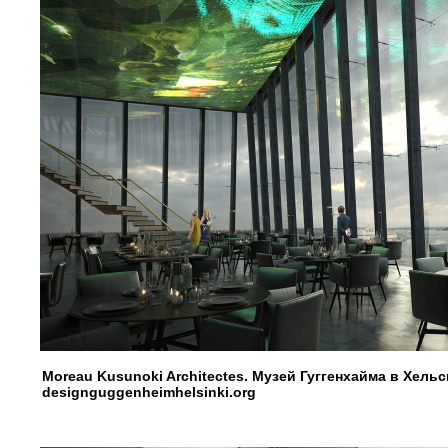
Moreau Kusunoki Architectes. Музей Гуггенхайма в Хель
designguggenheimhelsinki.org