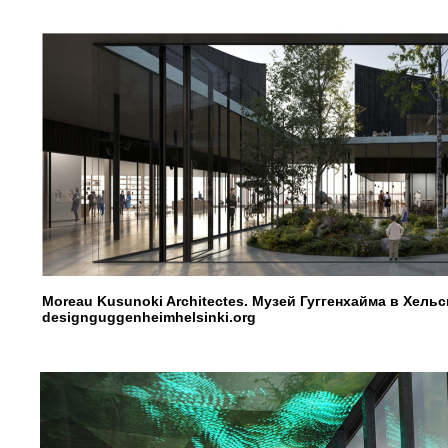
Moreau Kusunoki Architectes. Музей Гуггенхайма в Хель
designguggenheimhelsinki.org