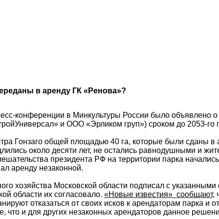
переданы в аренду ГК «Ренова»?
есс-конференции в Минкультуры России было объявлено о 
йУниверсал» и ООО «Эрликом груп») сроком до 2053-го год
театра Гонзаго общей площадью 40 га, которые были сданы 
длились около десяти лет, не остались равнодушными и жит
мешательства президента РФ на территории парка начались 
ал аренду незаконной.
есного хозяйства Московской области подписал с указанны
кой области их согласовало.
«Новые известия» сообщают
,
нируют отказаться от своих исков к арендаторам парка и о
е, что и для других незаконных арендаторов данное решени