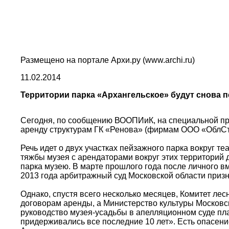
Размещено на портале Архи.ру (www.archi.ru)
11.02.2014
Территории парка «Архангельское» будут снова 
Сегодня, по сообщению ВООПИиК, на специальной пр
аренду структурам ГК «Ренова» (фирмам ООО «ОблСтро
Речь идет о двух участках пейзажного парка вокруг 
тяжбы музея с арендаторами вокруг этих территорий 
парка музею. В марте прошлого года после личного в
2013 года арбитражный суд Московской области призн
Однако, спустя всего несколько месяцев, Комитет л
договорам аренды, а Министерство культуры Московс
руководство музея-усадьбы в апелляционном суде пла
придерживались все последние 10 лет». Есть опасени