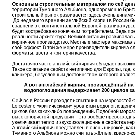
Основным строительным материалом по сей день
территории Туманного Альбиона, одновременно Брита
строительный рынок развивается здесь очень динами
До недавнего времени английский кирпич в России бы
сравнению с континентальной Европой, разница курсо
будет востребовано конечным потребителем. Ведь пр
реальности архитектура Великобритании развивалась
кирпичное производство. Местные мастера максималь
свой эффект. В той же мере производители кирпича 
форматы, цвета и критерии качества.
Достаточно часто английский кирпич обладает высок
Такое сочетание свойств нетипично для Европы, где, 
клинкера, безусловным достоинством которого являе
А вот английский кирпич, произведённый на
водопоглощения выдерживает 200 циклов за
Сейчас в России проходят испытания на морозостойко
Leicester с «критическими» уровнями водопоглощени
циклов без каких-либо повреждений. Подобной морозо
высокопористой продукции – это вообще превосходны
увеличивает тепло и звукоизоляционные свойства кер
Английский кирпич представлен в очень широкой, ка
Туманного Альбиона можно считать жёлтые, красно-ко