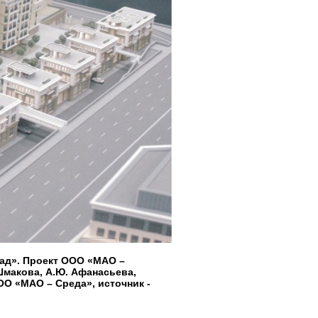
ад». Проект ООО «МАО –
 Шмакова, А.Ю. Афанасьева,
ОО «МАО – Среда», источник -