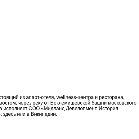
оящий из апарт-отеля, wellness-центра и ресторана,
мостом, через реку от Беклемишевской башни московского
ика исполняет ООО «Мидланд Девелопмент. История
р,
здесь
или в
Википедии
.