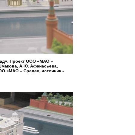
ад». Проект ООО «МАО –
 Шмакова, А.Ю. Афанасьева,
ОО «МАО – Среда», источник -