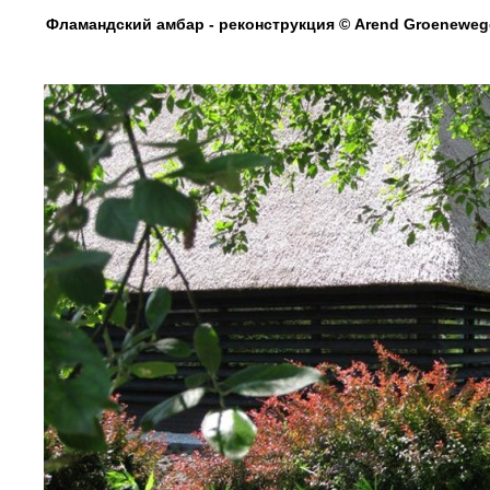
Фламандский амбар - реконструкция © Arend Groenewege