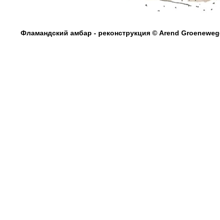
Фламандский амбар - реконструкция © Arend Groenewege