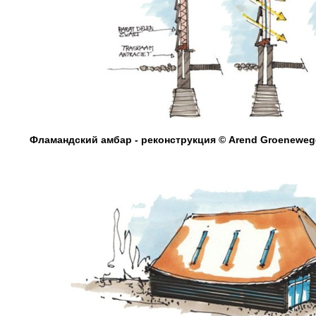
Фламандский амбар - реконструкция © Arend Groenewege