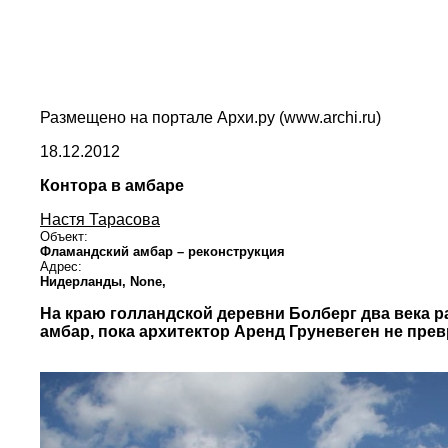
Размещено на портале Архи.ру (www.archi.ru)
18.12.2012
Контора в амбаре
Настя Тарасова
Объект:
Фламандский амбар – реконструкция
Адрес:
Нидерланды,
None,
На краю голландской деревни Болберг два века р
амбар, пока архитектор Аренд Груневеген не пре