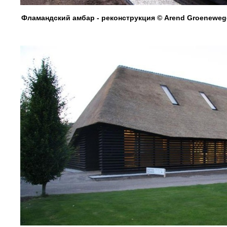
Фламандский амбар - реконструкция © Arend Groenewege