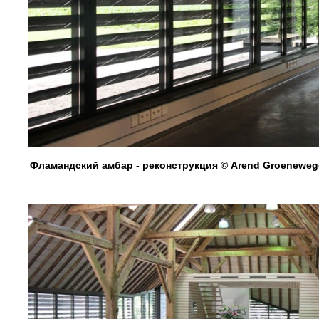
Фламандский амбар - реконструкция © Arend Groenewege