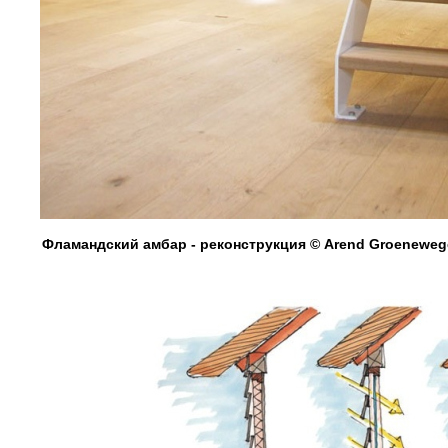
Фламандский амбар - реконструкция © Arend Groenewege