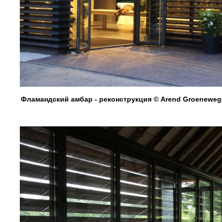
Фламандский амбар - реконструкция © Arend Groenewege