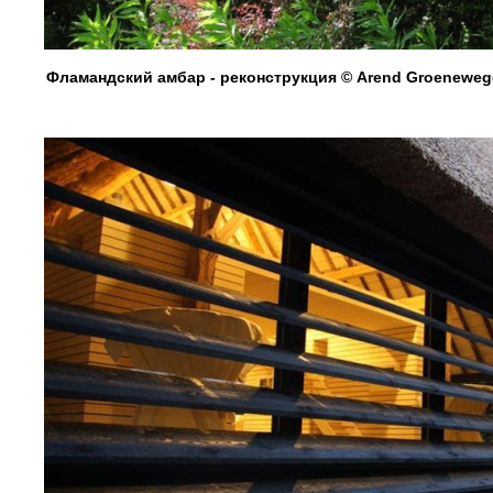
Фламандский амбар - реконструкция © Arend Groenewege