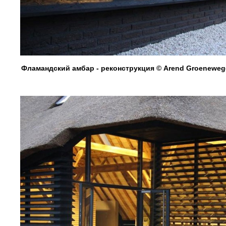
Фламандский амбар - реконструкция © Arend Groenewege