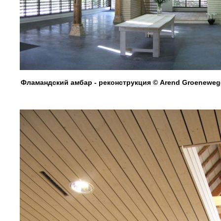
Фламандский амбар - реконструкция © Arend Groenewege