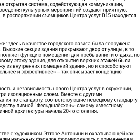
я открытая система, содействующая коммуникации,
роведения культурных мероприятий создают приятную,
о, в распоряжении съемщиков Центра услуг В15 находится
и: здесь в качестве городского оазиса была сооружена
 Высокие секции здания прикрывают двор от улицы, в то
выполняет функцию помещения для пребывания и отдыха, но
рвому этажу здания, для открытия верхних этажей были
у из внутренних помещений здания, но и способствуют
тельнее и эффективнее» – так описывает концепцию
ость и независимость нового Центра услуг в окружении,
три изоляционным слоем. Вместе с другими
ания по стандарту, соответствующие немецкому стандарту
седству пивной "Фельдшлёсхен«- самому известному
ной архитектуры начала 20-го столетия.
стве с художником Этторе Антонини и охватывающей как
кладки наружных фасадов формировались с применением