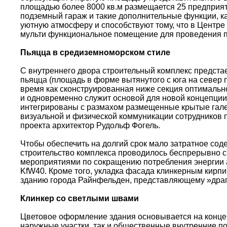
площадью более 8000 кв.м размещается 25 предприя
подземный гараж и такие дополнительные функции, ка
уютную атмосферу и способствуют тому, что в Центре
мульти функциональное помещение для проведения п
Пьяцца в средиземноморском стиле
С внутреннего двора строительный комплекс предстае
пьяцца (площадь в форме вытянутого с юга на север 
время как сконструированная ниже секция оптимальн
и одновременно служит основой для новой концепции
интегрированы с размахом размещенные крытые галер
визуальной и физической коммуникации сотрудников п
проекта архитектор Рудольф Фогель.
Чтобы обеспечить на долгий срок мало затратное сод
строительство комплекса проводилось беспрерывно с
мероприятиями по сокращению потребления энергии а
KfW40. Кроме того, укладка фасада клинкерным кирп
зданию города Райнфельден, представляющему »драго
Клинкер со светлыми швами
Цветовое оформление здания основывается на концеп
наружные участки, так и общественные внутренние 