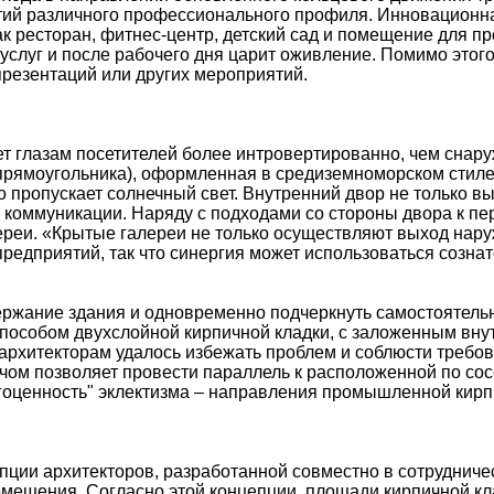
тий различного профессионального профиля. Инновационна
к ресторан, фитнес-центр, детский сад и помещение для п
 услуг и после рабочего дня царит оживление. Помимо этог
резентаций или других мероприятий.
т глазам посетителей более интровертированно, чем снаруж
прямоугольника), оформленная в средиземноморском стиле.
о пропускает солнечный свет. Внутренний двор не только 
 коммуникации. Наряду с подходами со стороны двора к пе
еи. «Крытые галереи не только осуществляют выход наруж
редприятий, так что синергия может использоваться созна
ержание здания и одновременно подчеркнуть самостоятельн
пособом двухслойной кирпичной кладки, с заложенным вну
рхитекторам удалось избежать проблем и соблюсти требов
ичом позволяет провести параллель к расположенной по со
ценность" эклектизма – направления промышленной кирпич
ции архитекторов, разработанной совместно в сотрудниче
помещения. Согласно этой концепции, площади кирпичной 